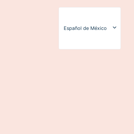
Español de México
English (UK)