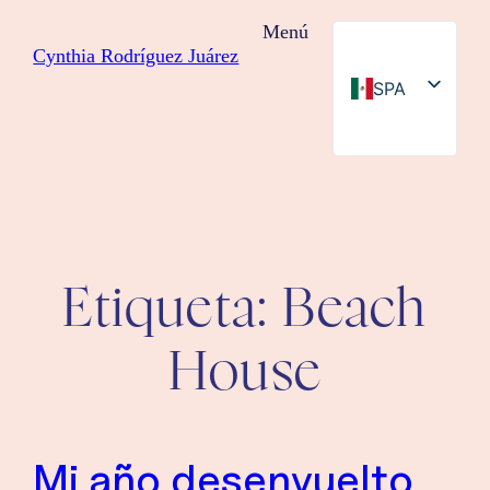
Saltar
Menú
al
Cynthia Rodríguez Juárez
contenido
SPA
ENG
Etiqueta:
Beach
House
Mi año desenvuelto