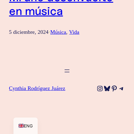
en música
5 diciembre, 2024
·
Música
, 
Vida
Instagram
Bluesky
Pinteres
Tele
Cynthia Rodríguez Juárez
ENG