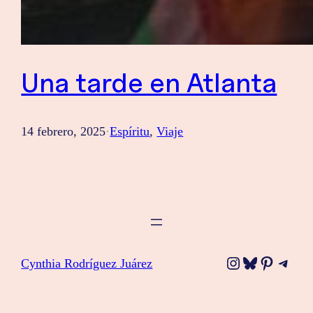
Una tarde en Atlanta
14 febrero, 2025
·
Espíritu
, 
Viaje
Instagram
Bluesky
Pinteres
Tele
Cynthia Rodríguez Juárez