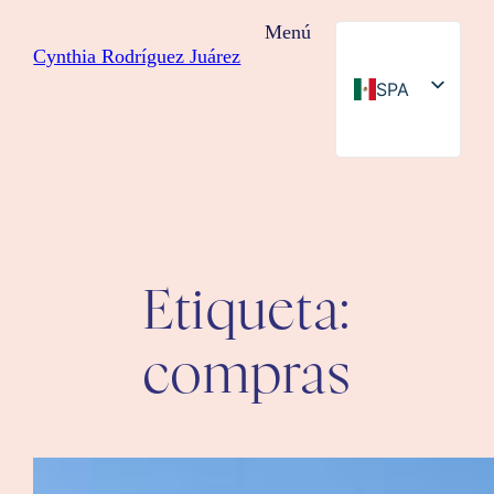
Saltar
Menú
al
Cynthia Rodríguez Juárez
contenido
SPA
ENG
Etiqueta:
compras