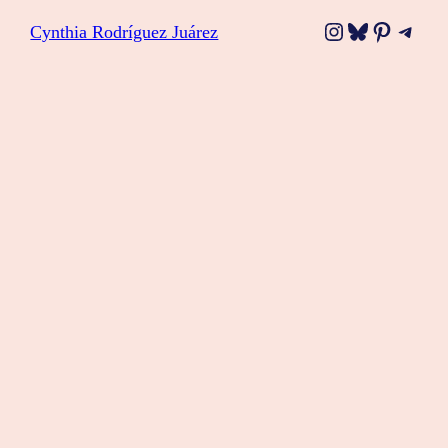
Instagram
Bluesky
Pinteres
Tele
Cynthia Rodríguez Juárez