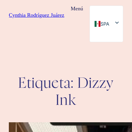
Saltar
Menú
al
Cynthia Rodríguez Juárez
contenido
SPA
ENG
Etiqueta:
Dizzy
Ink