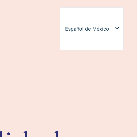
Español de México
English (UK)