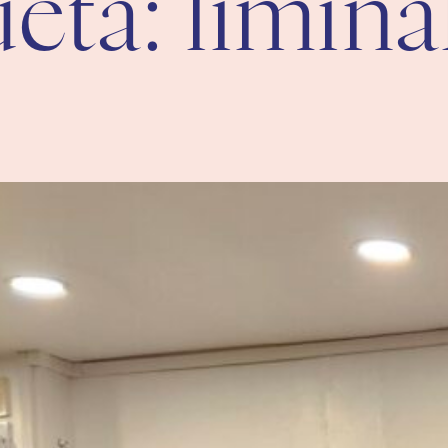
ueta:
limina