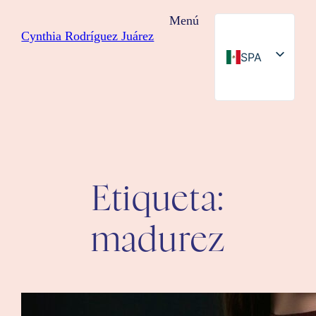
Saltar
Menú
al
Cynthia Rodríguez Juárez
contenido
SPA
ENG
Etiqueta:
madurez