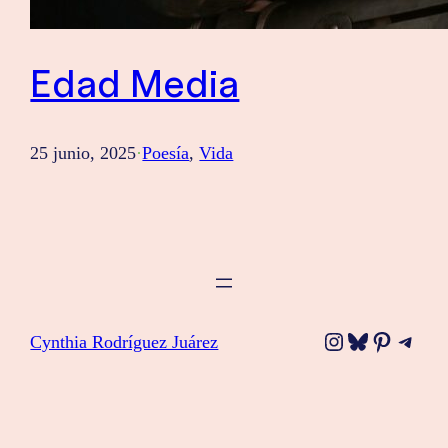
Edad Media
25 junio, 2025
·
Poesía
, 
Vida
Instagram
Bluesky
Pinteres
Tele
Cynthia Rodríguez Juárez