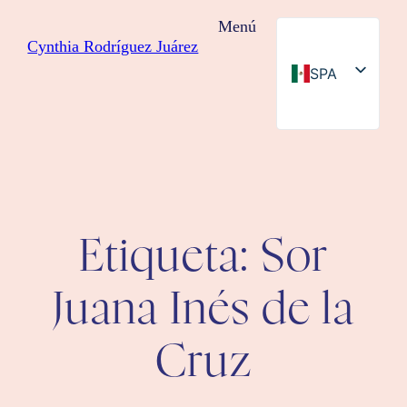
Saltar
Menú
al
Cynthia Rodríguez Juárez
contenido
SPA
ENG
Etiqueta:
Sor
Juana Inés de la
Cruz