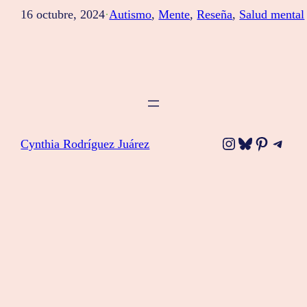
16 octubre, 2024
·
Autismo
, 
Mente
, 
Reseña
, 
Salud mental
Instagram
Bluesky
Pinteres
Tele
Cynthia Rodríguez Juárez