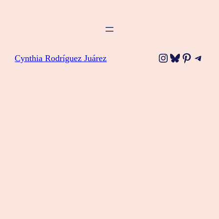
Instagram
Bluesky
Pinteres
Tele
Cynthia Rodríguez Juárez