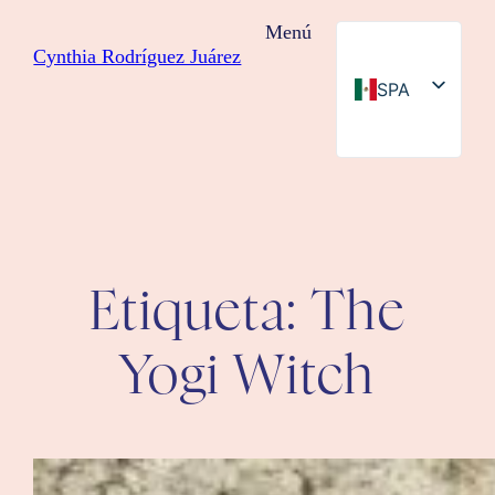
Saltar
Menú
al
Cynthia Rodríguez Juárez
contenido
SPA
ENG
Etiqueta:
The
Yogi Witch