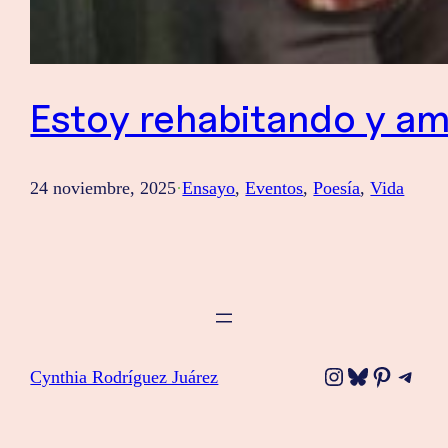
Estoy rehabitando y am
24 noviembre, 2025
·
Ensayo
, 
Eventos
, 
Poesía
, 
Vida
Instagram
Bluesky
Pinteres
Tele
Cynthia Rodríguez Juárez