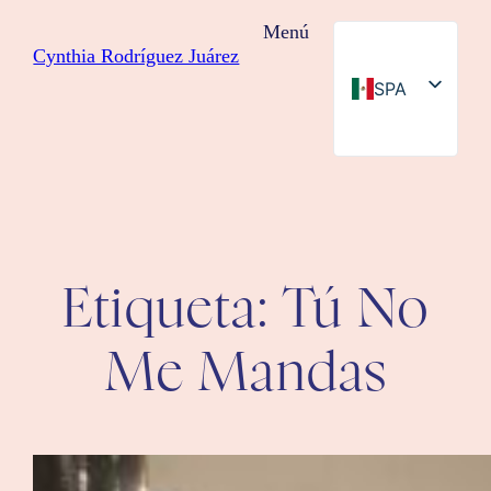
Saltar
Menú
al
Cynthia Rodríguez Juárez
contenido
SPA
ENG
Etiqueta:
Tú No
Me Mandas