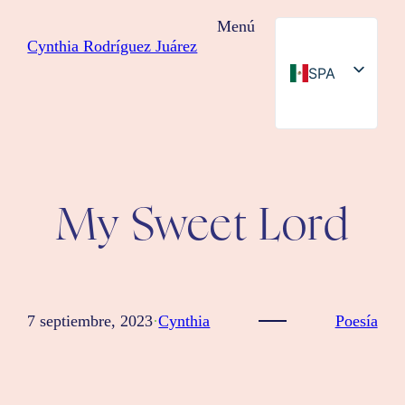
Saltar
Menú
al
Cynthia Rodríguez Juárez
contenido
SPA
ENG
My Sweet Lord
7 septiembre, 2023
·
Cynthia
Poesía