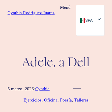
Saltar
Menú
al
Cynthia Rodríguez Juárez
contenido
SPA
ENG
Adele, a Dell
5 marzo, 2026
·
Cynthia
Ejercicios
, 
Oficina
, 
Poesía
, 
Talleres