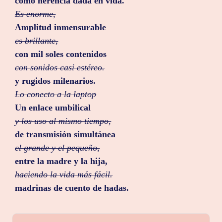
como herencia dada en vida.
Es enorme,
Amplitud inmensurable
es brillante,
con mil soles contenidos
con sonidos casi estéreo.
y rugidos milenarios.
Lo conecto a la laptop
Un enlace umbilical
y los uso al mismo tiempo,
de transmisión simultánea
el grande y el pequeño,
entre la madre y la hija,
haciendo la vida más fácil.
madrinas de cuento de hadas.