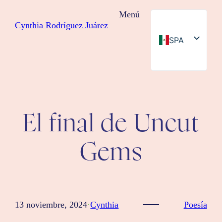
Saltar
Menú
al
Cynthia Rodríguez Juárez
contenido
SPA
ENG
El final de Uncut
Gems
13 noviembre, 2024
·
Cynthia
Poesía