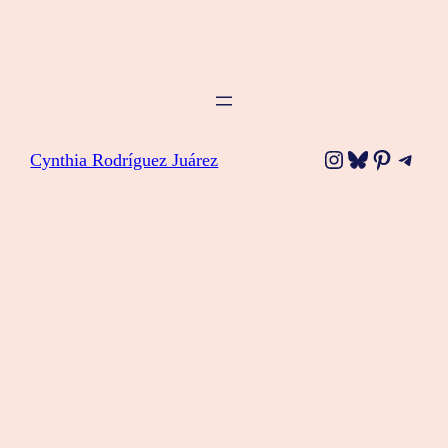
Instagram
Bluesky
Pinteres
Tele
Cynthia Rodríguez Juárez