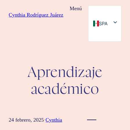
Saltar
Menú
al
Cynthia Rodríguez Juárez
contenido
SPA
ENG
Aprendizaje
académico
24 febrero, 2025
·
Cynthia