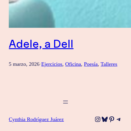
Adele, a Dell
5 marzo, 2026
·
Ejercicios
, 
Oficina
, 
Poesía
, 
Talleres
Instagram
Bluesky
Pinteres
Tele
Cynthia Rodríguez Juárez