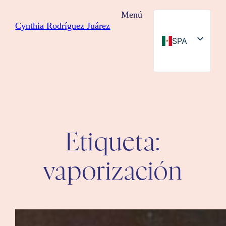
Saltar
Menú
al
Cynthia Rodríguez Juárez
contenido
SPA
ENG
Etiqueta:
vaporización