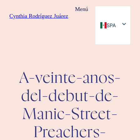
Saltar
Menú
al
Cynthia Rodríguez Juárez
contenido
SPA
ENG
A-veinte-anos-
del-debut-de-
Manic-Street-
Preachers-