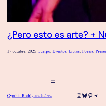
¿Pero esto es arte? + 
17 octubre, 2025
·
Cuerpo
, 
Eventos
, 
Libros
, 
Poesía
, 
Prese
Instagram
Bluesky
Pinteres
Tele
Cynthia Rodríguez Juárez