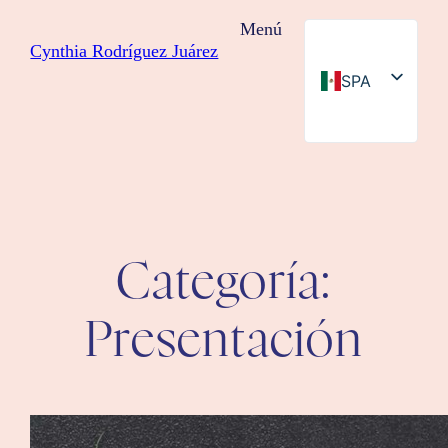
Saltar
Menú
al
Cynthia Rodríguez Juárez
contenido
SPA
ENG
Categoría:
Presentación