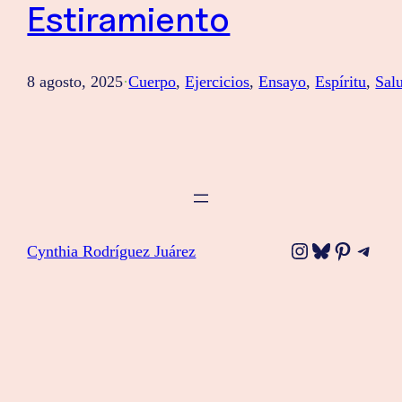
Estiramiento
8 agosto, 2025
·
Cuerpo
, 
Ejercicios
, 
Ensayo
, 
Espíritu
, 
Sal
Instagram
Bluesky
Pinteres
Tele
Cynthia Rodríguez Juárez