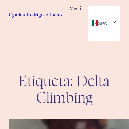
Saltar
Menú
al
Cynthia Rodríguez Juárez
contenido
SPA
ENG
Etiqueta:
Delta
Climbing