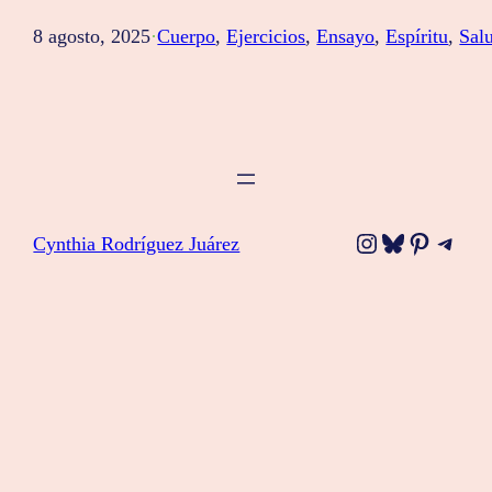
8 agosto, 2025
·
Cuerpo
, 
Ejercicios
, 
Ensayo
, 
Espíritu
, 
Sal
Instagram
Bluesky
Pinteres
Tele
Cynthia Rodríguez Juárez