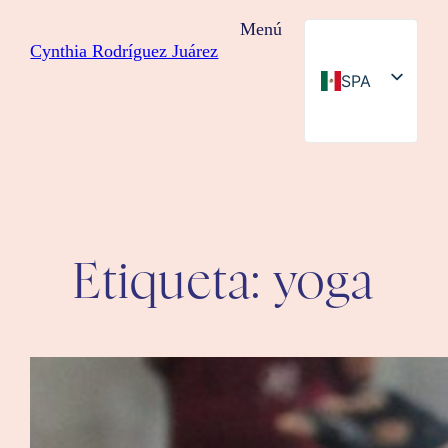
Saltar
Menú
al
Cynthia Rodríguez Juárez
contenido
SPA
ENG
Etiqueta:
yoga