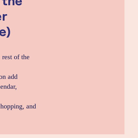
 the
r
e)
 rest of the
oon add
lendar,
shopping, and