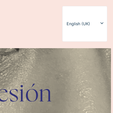
English (UK)
Español de México
resión