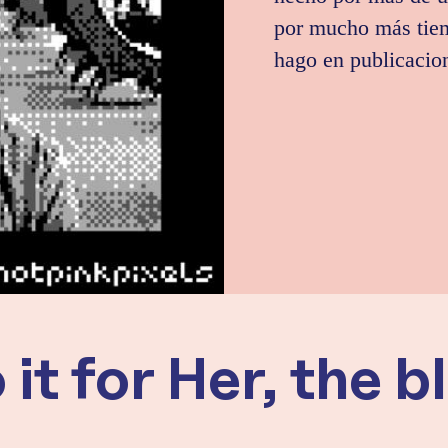
por mucho más tiem
hago en publicacion
 it for Her, the b