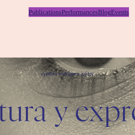
Publications
Performances
Blog
Events
cynthia rodríguez juárez
tura y exp