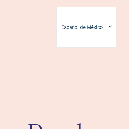
Español de México
English (UK)