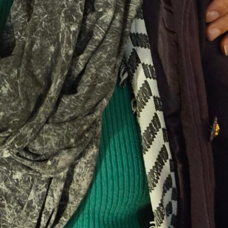
, 
Eventos
, 
Libros
, 
Poesía
, 
Presentación