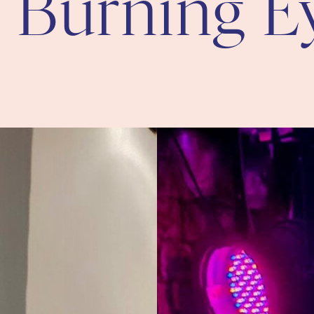
:
Burning E