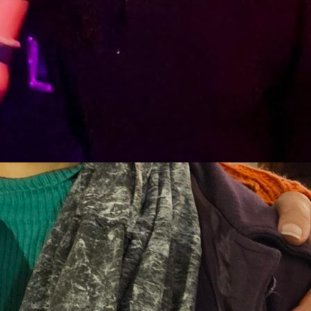
to es arte? +
ección de