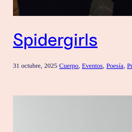
Spidergirls
31 octubre, 2025
·
Cuerpo
, 
Eventos
, 
Poesía
, 
P