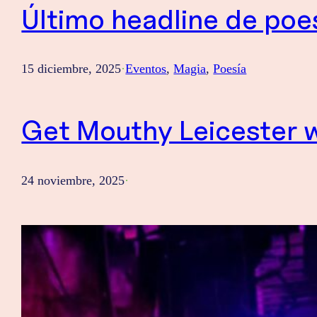
Último headline de poe
15 diciembre, 2025
·
Eventos
, 
Magia
, 
Poesía
Get Mouthy Leicester w
24 noviembre, 2025
·