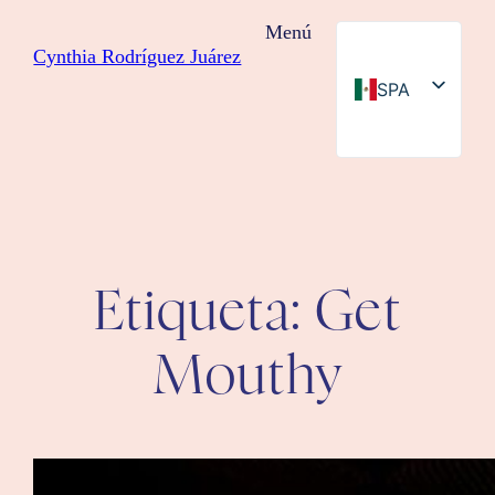
Saltar
Menú
al
Cynthia Rodríguez Juárez
contenido
SPA
ENG
Etiqueta:
Get
Mouthy